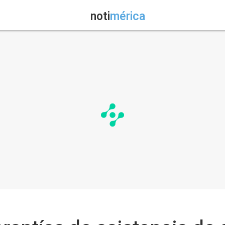
noti
mérica