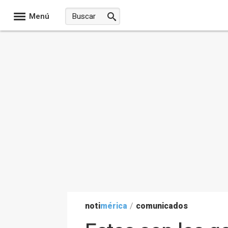
Menú
noti
mérica
/
comunicados