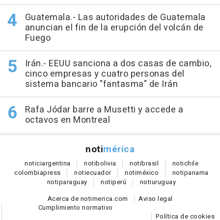
Guatemala.- Las autoridades de Guatemala
anuncian el fin de la erupción del volcán de
Fuego
Irán.- EEUU sanciona a dos casas de cambio,
cinco empresas y cuatro personas del
sistema bancario "fantasma" de Irán
Rafa Jódar barre a Musetti y accede a
octavos en Montreal
noti
mérica
notici
argentina
noti
bolivia
noti
brasil
noti
chile
colombia
press
noti
ecuador
noti
méxico
noti
panama
noti
paraguay
noti
perú
noti
uruguay
Acerca de notimerica.com
Aviso legal
Cumplimiento normativo
Política de cookies