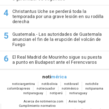
Christantus Uche se perderá toda la
temporada por una grave lesión en su rodilla
derecha
Guatemala.- Las autoridades de Guatemala
anuncian el fin de la erupción del volcán de
Fuego
El Real Madrid de Mourinho sigue su puesta
a punto en Budapest ante el Ferencvaros
noti
mérica
notici
argentina
noti
bolivia
noti
brasil
noti
chile
colombia
press
noti
ecuador
noti
méxico
noti
panama
noti
paraguay
noti
perú
noti
uruguay
Acerca de notimerica.com
Aviso legal
Cumplimiento normativo