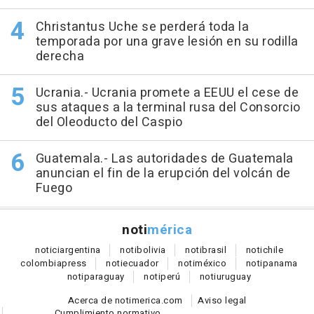
Christantus Uche se perderá toda la
temporada por una grave lesión en su rodilla
derecha
Ucrania.- Ucrania promete a EEUU el cese de
sus ataques a la terminal rusa del Consorcio
del Oleoducto del Caspio
Guatemala.- Las autoridades de Guatemala
anuncian el fin de la erupción del volcán de
Fuego
noti
mérica
notici
argentina
noti
bolivia
noti
brasil
noti
chile
colombia
press
noti
ecuador
noti
méxico
noti
panama
noti
paraguay
noti
perú
noti
uruguay
Acerca de notimerica.com
Aviso legal
Cumplimiento normativo