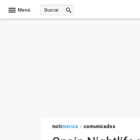
Menú
noti
mérica
/
comunicados