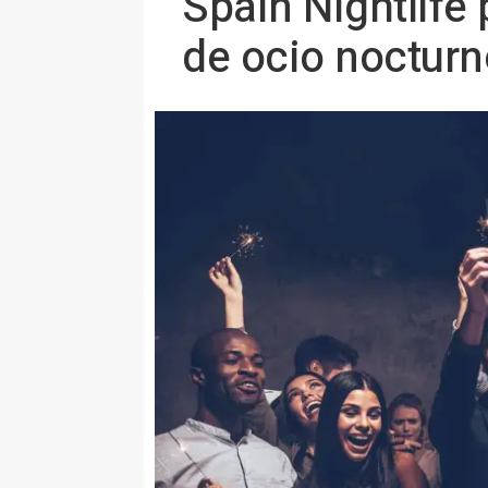
Spain Nightlife
de ocio nocturn