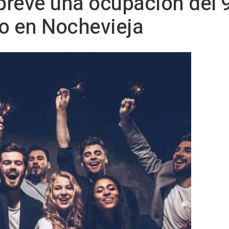
 prevé una ocupación del 
o en Nochevieja