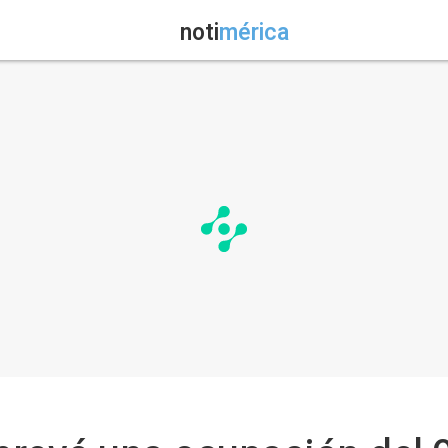
noti
mérica