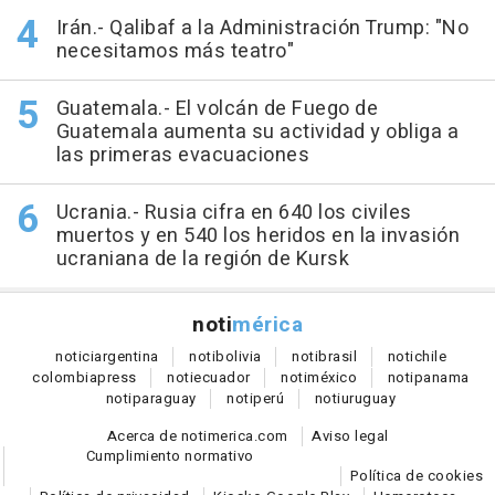
Irán.- Qalibaf a la Administración Trump: "No
necesitamos más teatro"
Guatemala.- El volcán de Fuego de
Guatemala aumenta su actividad y obliga a
las primeras evacuaciones
Ucrania.- Rusia cifra en 640 los civiles
muertos y en 540 los heridos en la invasión
ucraniana de la región de Kursk
noti
mérica
notici
argentina
noti
bolivia
noti
brasil
noti
chile
colombia
press
noti
ecuador
noti
méxico
noti
panama
noti
paraguay
noti
perú
noti
uruguay
Acerca de notimerica.com
Aviso legal
Cumplimiento normativo
Política de cookies