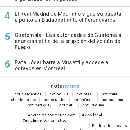
El Real Madrid de Mourinho sigue su puesta
a punto en Budapest ante el Ferencvaros
Guatemala.- Las autoridades de Guatemala
anuncian el fin de la erupción del volcán de
Fuego
Rafa Jódar barre a Musetti y accede a
octavos en Montreal
noti
mérica
notici
argentina
noti
bolivia
noti
brasil
noti
chile
colombia
press
noti
ecuador
noti
méxico
noti
panama
noti
paraguay
noti
perú
noti
uruguay
Acerca de notimerica.com
Aviso legal
Cumplimiento normativo
Política de cookies