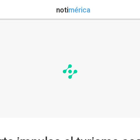
noti
mérica