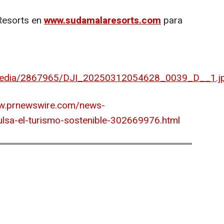
 Resorts en
www.sudamalaresorts.com
para
/media/2867965/DJI_20250312054628_0039_D__1.j
ww.prnewswire.com/news-
lsa-el-turismo-sostenible-302669976.html