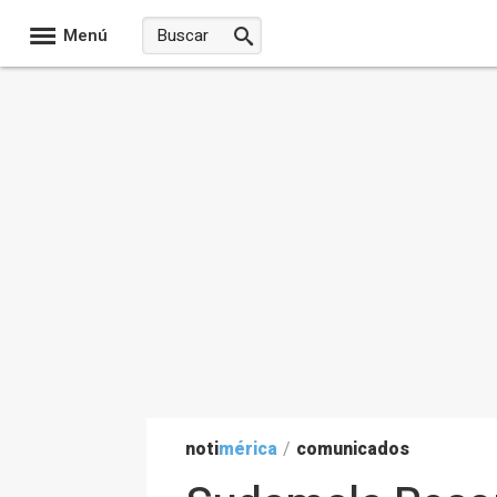
Menú
noti
mérica
/
comunicados