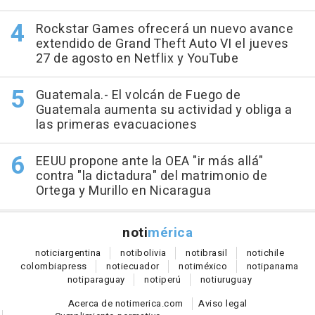
Rockstar Games ofrecerá un nuevo avance
extendido de Grand Theft Auto VI el jueves
27 de agosto en Netflix y YouTube
Guatemala.- El volcán de Fuego de
Guatemala aumenta su actividad y obliga a
las primeras evacuaciones
EEUU propone ante la OEA "ir más allá"
contra "la dictadura" del matrimonio de
Ortega y Murillo en Nicaragua
noti
mérica
notici
argentina
noti
bolivia
noti
brasil
noti
chile
colombia
press
noti
ecuador
noti
méxico
noti
panama
noti
paraguay
noti
perú
noti
uruguay
Acerca de notimerica.com
Aviso legal