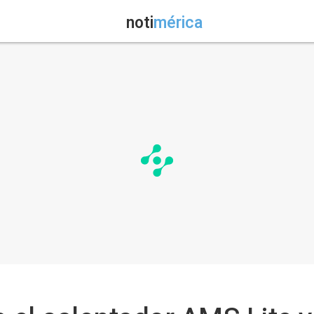
noti
mérica