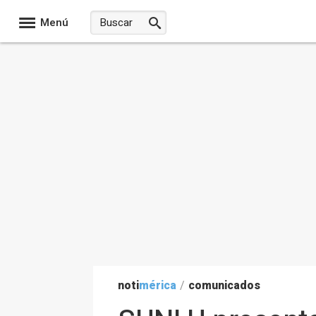
Menú
noti
mérica
/
comunicados