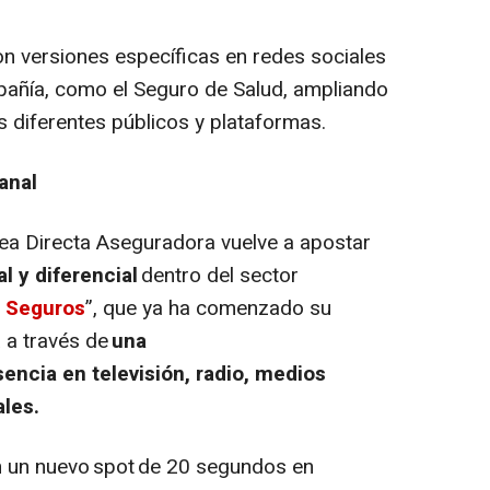
n versiones específicas en redes sociales
pañía, como el Seguro de Salud, ampliando
s diferentes públicos y plataformas.
anal
ínea Directa Aseguradora vuelve a apostar
l y diferencial
dentro del sector
 Seguros
”, que ya ha comenzado su
a a través de
una
encia en televisión, radio, medios
ales.
n un nuevo
spot
de 20 segundos en