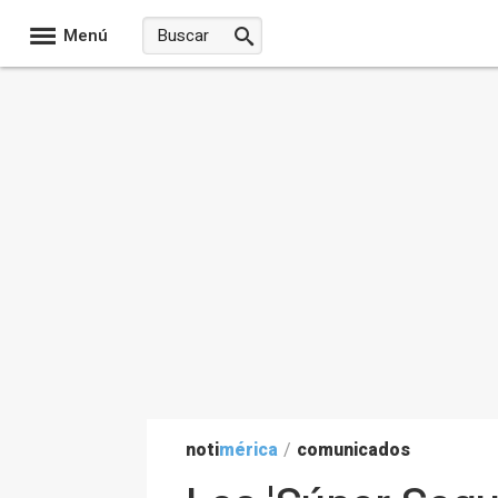
Menú
noti
mérica
/
comunicados