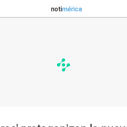
noti
mérica