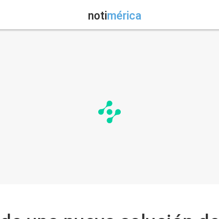
noti
mérica