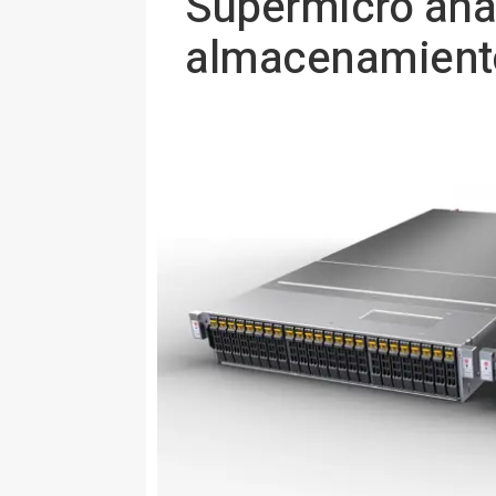
Supermicro aña
almacenamiento