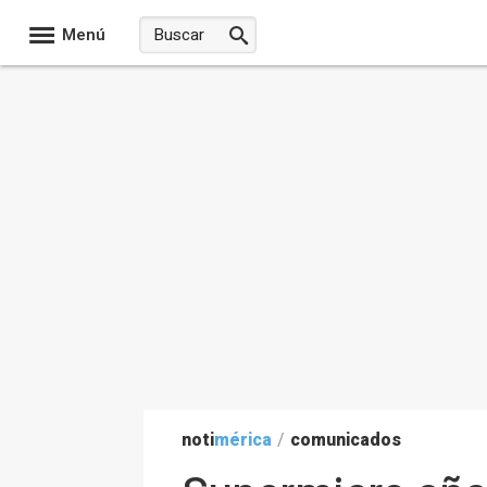
Menú
noti
mérica
/
comunicados