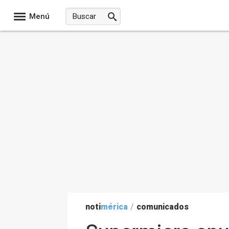
Menú
noti
mérica
/
comunicados