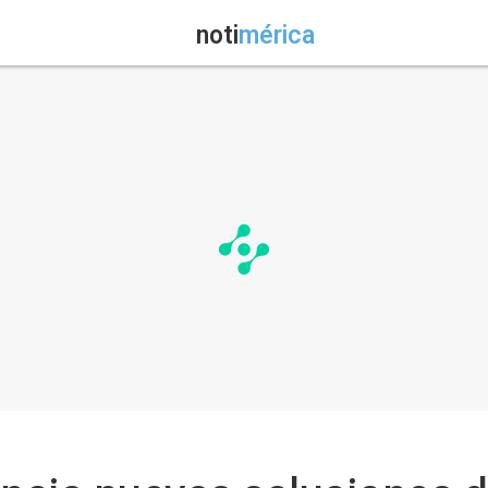
noti
mérica