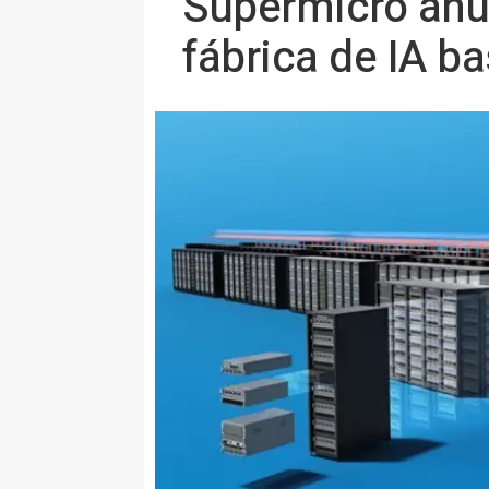
Supermicro anun
fábrica de IA b