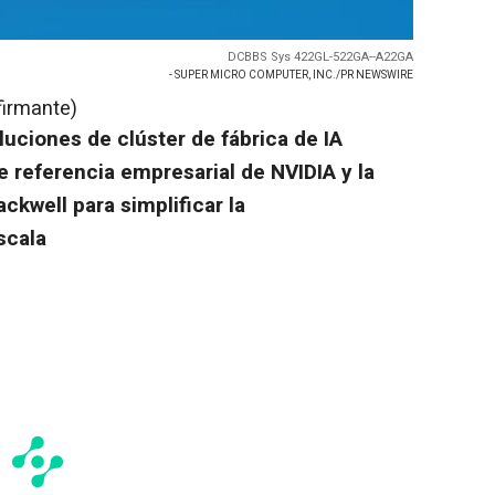
DCBBS Sys 422GL-522GA--A22GA
- SUPER MICRO COMPUTER, INC./PR NEWSWIRE
firmante)
uciones de clúster de fábrica de IA
e referencia empresarial de NVIDIA y la
ackwell para simplificar la
scala