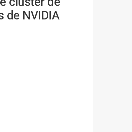
 clúster de
as de NVIDIA