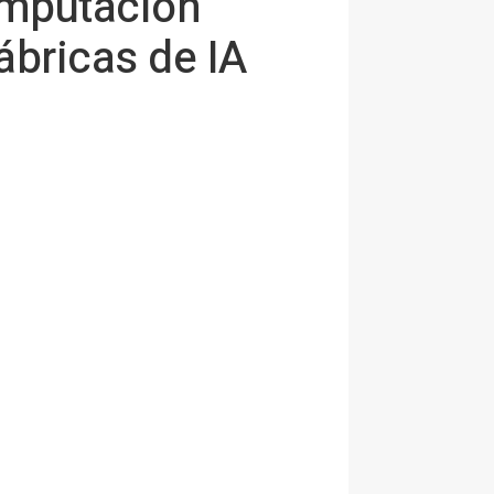
omputación
ábricas de IA