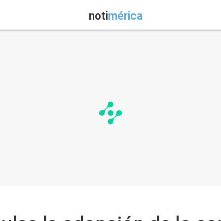
noti
mérica