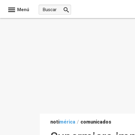
Menú
noti
mérica
/
comunicados