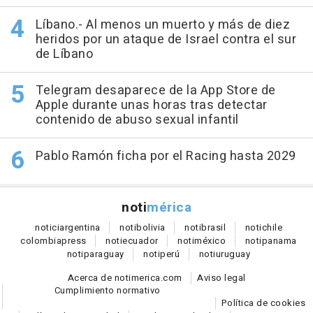
Líbano.- Al menos un muerto y más de diez
heridos por un ataque de Israel contra el sur
de Líbano
Telegram desaparece de la App Store de
Apple durante unas horas tras detectar
contenido de abuso sexual infantil
Pablo Ramón ficha por el Racing hasta 2029
noti
mérica
notici
argentina
noti
bolivia
noti
brasil
noti
chile
colombia
press
noti
ecuador
noti
méxico
noti
panama
noti
paraguay
noti
perú
noti
uruguay
Acerca de notimerica.com
Aviso legal
Cumplimiento normativo
Política de cookies