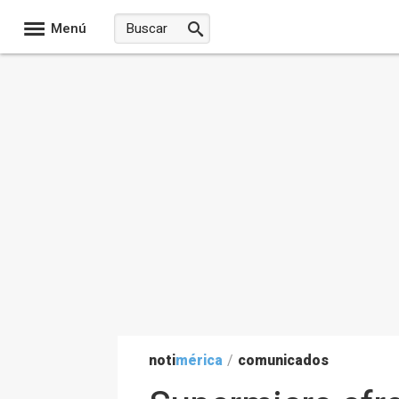
Menú
noti
mérica
/
comunicados