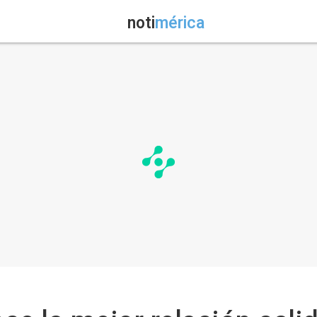
noti
mérica