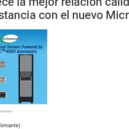
ce la mejor relación cali
stancia con el nuevo Micr
cessors
firmante)