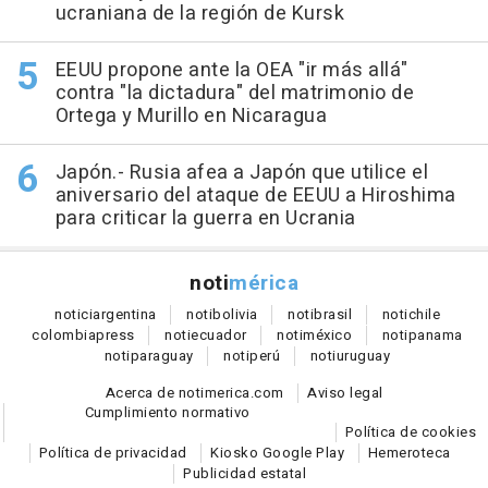
ucraniana de la región de Kursk
EEUU propone ante la OEA "ir más allá"
contra "la dictadura" del matrimonio de
Ortega y Murillo en Nicaragua
Japón.- Rusia afea a Japón que utilice el
aniversario del ataque de EEUU a Hiroshima
para criticar la guerra en Ucrania
noti
mérica
notici
argentina
noti
bolivia
noti
brasil
noti
chile
colombia
press
noti
ecuador
noti
méxico
noti
panama
noti
paraguay
noti
perú
noti
uruguay
Acerca de notimerica.com
Aviso legal
Cumplimiento normativo
Política de cookies
Política de privacidad
Kiosko Google Play
Hemeroteca
Publicidad estatal