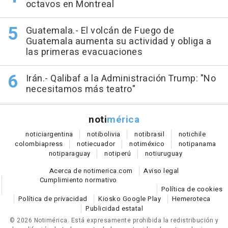
octavos en Montreal
Guatemala.- El volcán de Fuego de
Guatemala aumenta su actividad y obliga a
las primeras evacuaciones
Irán.- Qalibaf a la Administración Trump: "No
necesitamos más teatro"
noti
mérica
notici
argentina
noti
bolivia
noti
brasil
noti
chile
colombia
press
noti
ecuador
noti
méxico
noti
panama
noti
paraguay
noti
perú
noti
uruguay
Acerca de notimerica.com
Aviso legal
Cumplimiento normativo
Política de cookies
Política de privacidad
Kiosko Google Play
Hemeroteca
Publicidad estatal
© 2026 Notimérica.
Está expresamente prohibida la redistribución y