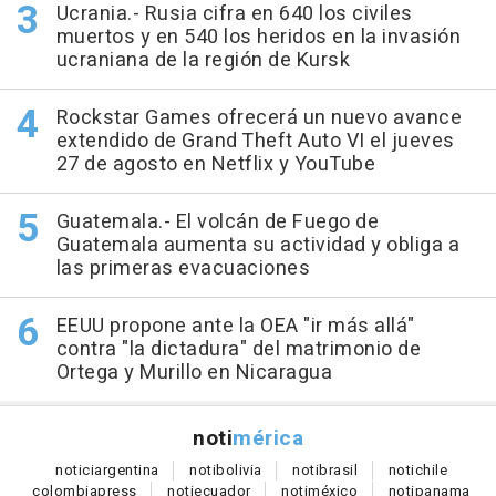
Ucrania.- Rusia cifra en 640 los civiles
muertos y en 540 los heridos en la invasión
ucraniana de la región de Kursk
Rockstar Games ofrecerá un nuevo avance
extendido de Grand Theft Auto VI el jueves
27 de agosto en Netflix y YouTube
Guatemala.- El volcán de Fuego de
Guatemala aumenta su actividad y obliga a
las primeras evacuaciones
EEUU propone ante la OEA "ir más allá"
contra "la dictadura" del matrimonio de
Ortega y Murillo en Nicaragua
noti
mérica
notici
argentina
noti
bolivia
noti
brasil
noti
chile
colombia
press
noti
ecuador
noti
méxico
noti
panama