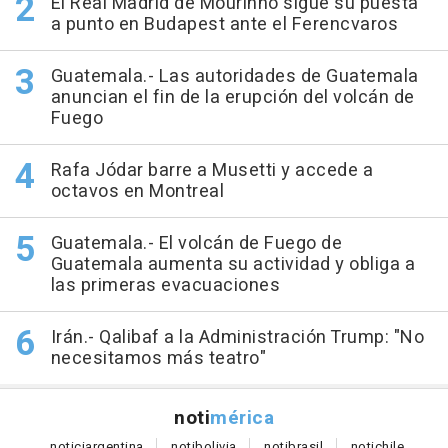
El Real Madrid de Mourinho sigue su puesta
a punto en Budapest ante el Ferencvaros
Guatemala.- Las autoridades de Guatemala
anuncian el fin de la erupción del volcán de
Fuego
Rafa Jódar barre a Musetti y accede a
octavos en Montreal
Guatemala.- El volcán de Fuego de
Guatemala aumenta su actividad y obliga a
las primeras evacuaciones
Irán.- Qalibaf a la Administración Trump: "No
necesitamos más teatro"
noti
mérica
notici
argentina
noti
bolivia
noti
brasil
noti
chile