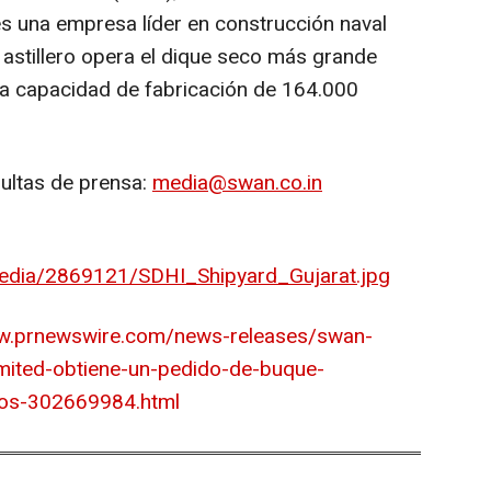
es una empresa líder en construcción naval
l astillero opera el dique seco más grande
na capacidad de fabricación de 164.000
ultas de prensa:
media@swan.co.in
edia/2869121/SDHI_Shipyard_Gujarat.jpg
ww.prnewswire.com/news-releases/swan-
imited-obtiene-un-pedido-de-buque-
cos-302669984.html