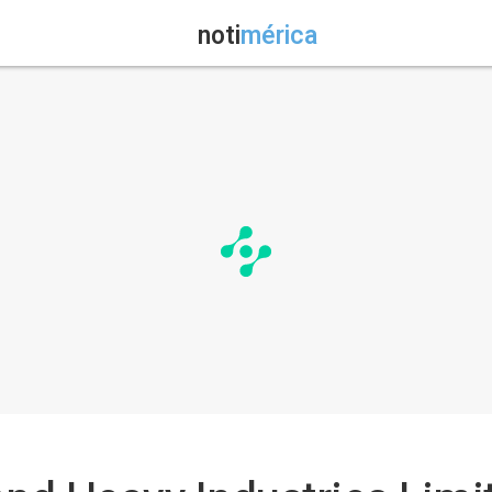
noti
mérica