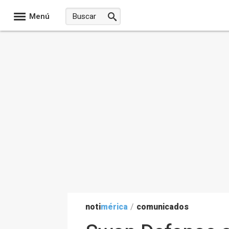
Menú
noti
mérica
/
comunicados