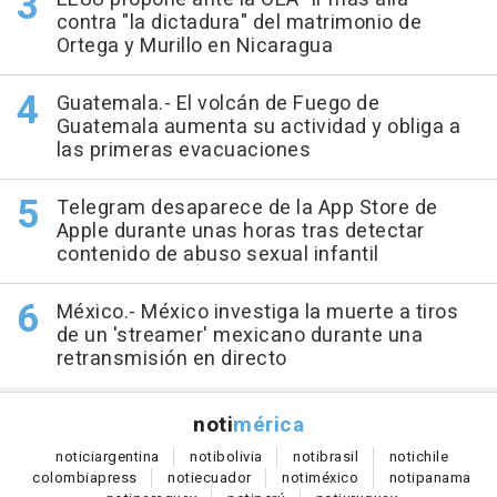
contra "la dictadura" del matrimonio de
Ortega y Murillo en Nicaragua
Guatemala.- El volcán de Fuego de
Guatemala aumenta su actividad y obliga a
las primeras evacuaciones
Telegram desaparece de la App Store de
Apple durante unas horas tras detectar
contenido de abuso sexual infantil
México.- México investiga la muerte a tiros
de un 'streamer' mexicano durante una
retransmisión en directo
noti
mérica
notici
argentina
noti
bolivia
noti
brasil
noti
chile
colombia
press
noti
ecuador
noti
méxico
noti
panama