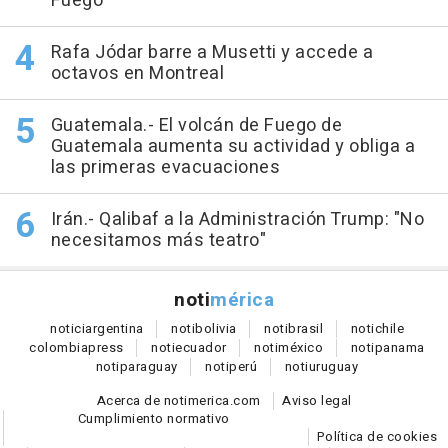
Fuego
Rafa Jódar barre a Musetti y accede a
octavos en Montreal
Guatemala.- El volcán de Fuego de
Guatemala aumenta su actividad y obliga a
las primeras evacuaciones
Irán.- Qalibaf a la Administración Trump: "No
necesitamos más teatro"
noti
mérica
notici
argentina
noti
bolivia
noti
brasil
noti
chile
colombia
press
noti
ecuador
noti
méxico
noti
panama
noti
paraguay
noti
perú
noti
uruguay
Acerca de notimerica.com
Aviso legal
Cumplimiento normativo
Política de cookies