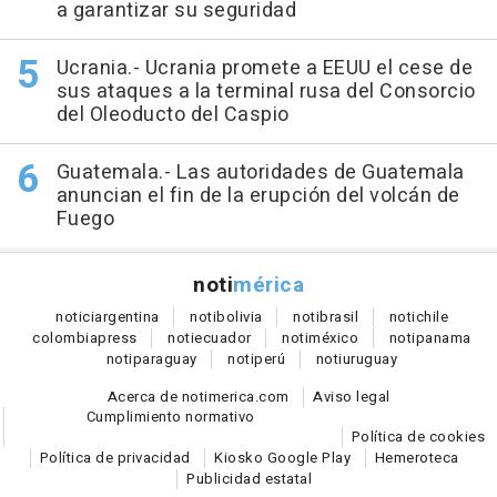
a garantizar su seguridad
Ucrania.- Ucrania promete a EEUU el cese de
sus ataques a la terminal rusa del Consorcio
del Oleoducto del Caspio
Guatemala.- Las autoridades de Guatemala
anuncian el fin de la erupción del volcán de
Fuego
noti
mérica
notici
argentina
noti
bolivia
noti
brasil
noti
chile
colombia
press
noti
ecuador
noti
méxico
noti
panama
noti
paraguay
noti
perú
noti
uruguay
Acerca de notimerica.com
Aviso legal
Cumplimiento normativo
Política de cookies
Política de privacidad
Kiosko Google Play
Hemeroteca
Publicidad estatal