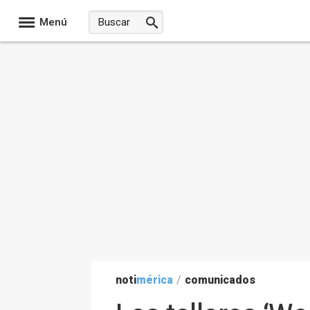
Menú
noti
mérica
/
comunicados