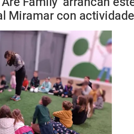
 Are Family’ arrancan este
l Miramar con actividade