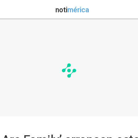
noti
mérica