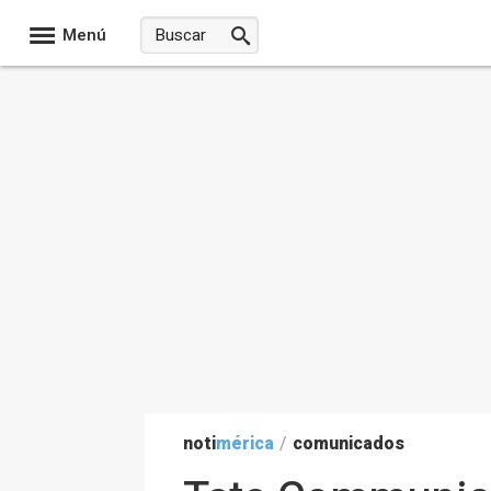
Menú
noti
mérica
/
comunicados