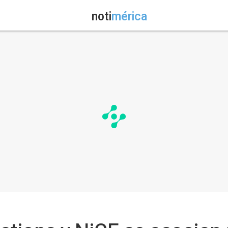
noti
mérica