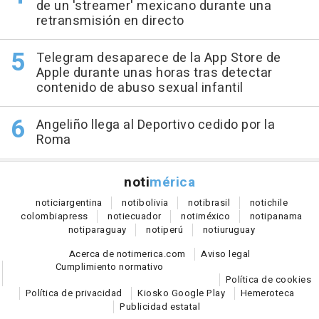
de un 'streamer' mexicano durante una
retransmisión en directo
Telegram desaparece de la App Store de
Apple durante unas horas tras detectar
contenido de abuso sexual infantil
Angeliño llega al Deportivo cedido por la
Roma
noti
mérica
notici
argentina
noti
bolivia
noti
brasil
noti
chile
colombia
press
noti
ecuador
noti
méxico
noti
panama
noti
paraguay
noti
perú
noti
uruguay
Acerca de notimerica.com
Aviso legal
Cumplimiento normativo
Política de cookies
Política de privacidad
Kiosko Google Play
Hemeroteca
Publicidad estatal