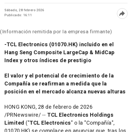
Sábado, 28 febrero 2026
Publicado: 16:11
Abri
(Información remitida por la empresa firmante)
-TCL Electronics (01070.HK) incluido en el
Hang Seng Composite LargeCap & MidCap
Index y otros índices de prestigio
El valor y el potencial de crecimiento de la
Compañía se reafirman a medida que la
posición en el mercado alcanza nuevas alturas
HONG KONG
,
28 de febrero de 2026
/PRNewswire/ --
TCL Electronics Holdings
Limited
("
TCL Electronics
" o la "Compañía",
01070.HK) se complace en anunciar que, tras los