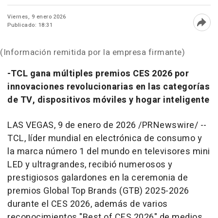
Viernes, 9 enero 2026
Publicado: 18:31
Abri
(Información remitida por la empresa firmante)
-TCL gana múltiples premios CES 2026 por
innovaciones revolucionarias en las categorías
de TV, dispositivos móviles y hogar inteligente
LAS VEGAS
,
9 de enero de 2026
/PRNewswire/ --
TCL, líder mundial en electrónica de consumo y
la marca número 1 del mundo en televisores mini
LED y ultragrandes, recibió numerosos y
prestigiosos galardones en la ceremonia de
premios Global Top Brands (GTB) 2025-2026
durante el CES 2026, además de varios
reconocimientos "Best of CES 2026" de medios