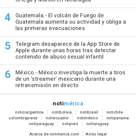
Guatemala.- El volcán de Fuego de
Guatemala aumenta su actividad y obliga a
las primeras evacuaciones
Telegram desaparece de la App Store de
Apple durante unas horas tras detectar
contenido de abuso sexual infantil
México.- México investiga la muerte a tiros
de un 'streamer' mexicano durante una
retransmisión en directo
noti
mérica
notici
argentina
noti
bolivia
noti
brasil
noti
chile
colombia
press
noti
ecuador
noti
méxico
noti
panama
noti
paraguay
noti
perú
noti
uruguay
Acerca de notimerica.com
Aviso legal