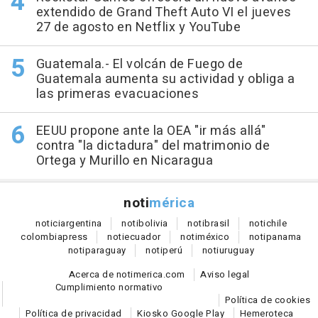
extendido de Grand Theft Auto VI el jueves
27 de agosto en Netflix y YouTube
Guatemala.- El volcán de Fuego de
Guatemala aumenta su actividad y obliga a
las primeras evacuaciones
EEUU propone ante la OEA "ir más allá"
contra "la dictadura" del matrimonio de
Ortega y Murillo en Nicaragua
noti
mérica
notici
argentina
noti
bolivia
noti
brasil
noti
chile
colombia
press
noti
ecuador
noti
méxico
noti
panama
noti
paraguay
noti
perú
noti
uruguay
Acerca de notimerica.com
Aviso legal
Cumplimiento normativo
Política de cookies
Política de privacidad
Kiosko Google Play
Hemeroteca