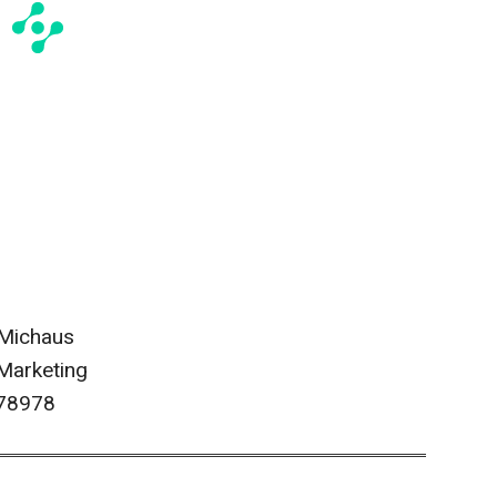
 Michaus
 Marketing
878978