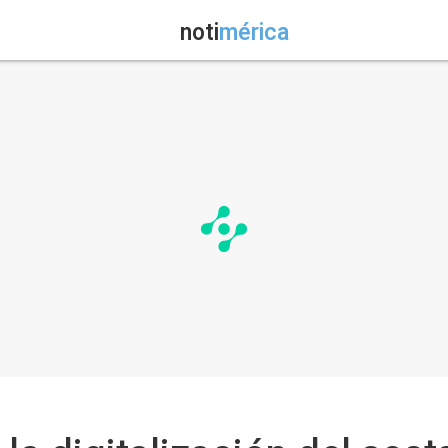
noti
mérica