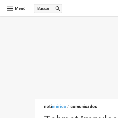
Menú
noti
mérica
/
comunicados