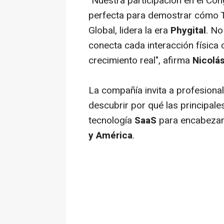
"Nuestra participación en el C
perfecta para demostrar cómo T
Global, lidera la era
Phygital
. No
conecta cada interacción física c
crecimiento real", afirma
Nicolás
La compañía invita a profesiona
descubrir por qué las principal
tecnología
SaaS
para encabezar 
y América
.