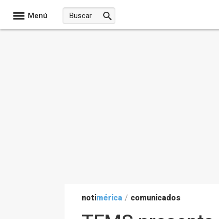
Menú
noti
mérica
/
comunicados