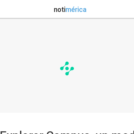
noti
mérica