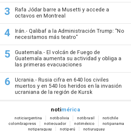
Rafa Jódar barre a Musetti y accede a
octavos en Montreal
Irán.- Qalibaf a la Administración Trump: "No
necesitamos más teatro"
Guatemala.- El volcán de Fuego de
Guatemala aumenta su actividad y obliga a
las primeras evacuaciones
Ucrania.- Rusia cifra en 640 los civiles
muertos y en 540 los heridos en la invasión
ucraniana de la región de Kursk
noti
mérica
notici
argentina
noti
bolivia
noti
brasil
noti
chile
colombia
press
noti
ecuador
noti
méxico
noti
panama
noti
paraguay
noti
perú
noti
uruguay