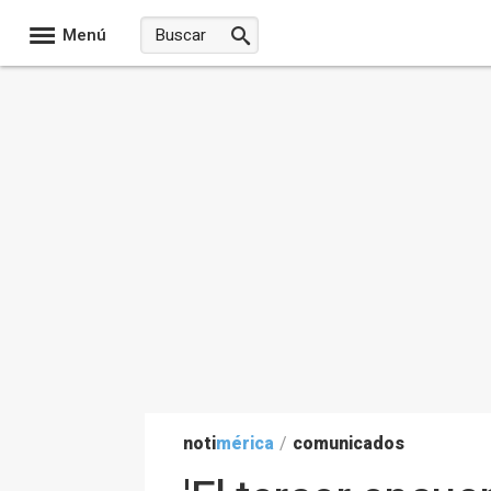
Menú
noti
mérica
/
comunicados