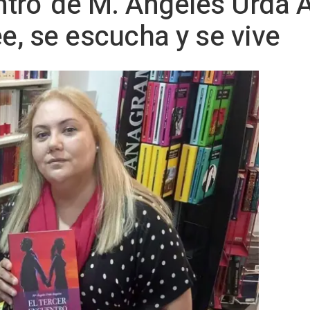
ntro' de M. Ángeles Urda 
ee, se escucha y se vive