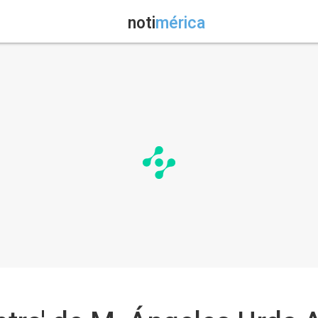
noti
mérica