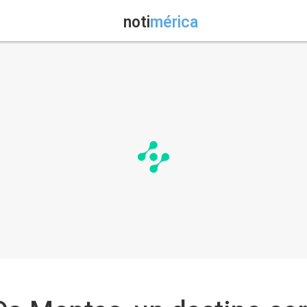
noti
mérica