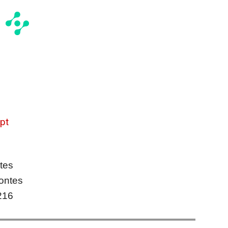
pt
tes
ontes
216