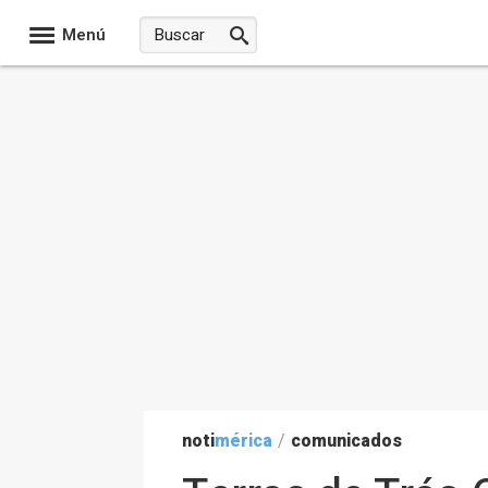
Menú
noti
mérica
/
comunicados