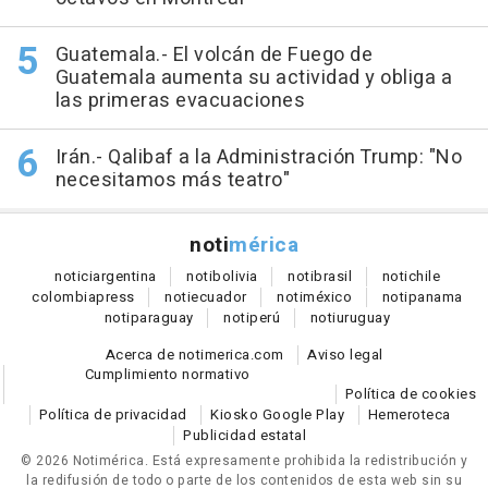
Guatemala.- El volcán de Fuego de
Guatemala aumenta su actividad y obliga a
las primeras evacuaciones
Irán.- Qalibaf a la Administración Trump: "No
necesitamos más teatro"
noti
mérica
notici
argentina
noti
bolivia
noti
brasil
noti
chile
colombia
press
noti
ecuador
noti
méxico
noti
panama
noti
paraguay
noti
perú
noti
uruguay
Acerca de notimerica.com
Aviso legal
Cumplimiento normativo
Política de cookies
Política de privacidad
Kiosko Google Play
Hemeroteca
Publicidad estatal
© 2026 Notimérica.
Está expresamente prohibida la redistribución y
la redifusión de todo o parte de los contenidos de esta web sin su