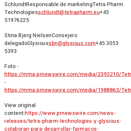
Schlundt
Responsable de marketingTetra Pharm
Technologies
schlundt@tetrapharm.eu
+45
51976225
Stina Bjerg Nielsen
Consejero
delegadoGlysious
sbn@glysious.com
+45 3053
5393
Foto -
https://mma.prnewswire.com/media/2393210/Tet
-
https://mma.prnewswire.com/media/1988863/Tet
View original
content:
https://www.prnewswire.com/news-
releases/tetra-pharm-technologies-y-glysious-
colaboran-para-desarrollar-farmacos-