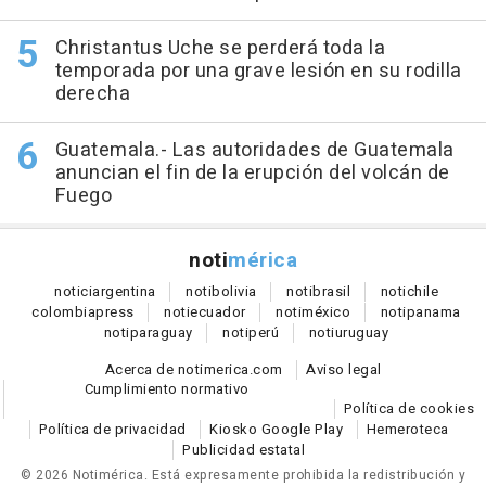
Christantus Uche se perderá toda la
temporada por una grave lesión en su rodilla
derecha
Guatemala.- Las autoridades de Guatemala
anuncian el fin de la erupción del volcán de
Fuego
noti
mérica
notici
argentina
noti
bolivia
noti
brasil
noti
chile
colombia
press
noti
ecuador
noti
méxico
noti
panama
noti
paraguay
noti
perú
noti
uruguay
Acerca de notimerica.com
Aviso legal
Cumplimiento normativo
Política de cookies
Política de privacidad
Kiosko Google Play
Hemeroteca
Publicidad estatal
© 2026 Notimérica.
Está expresamente prohibida la redistribución y