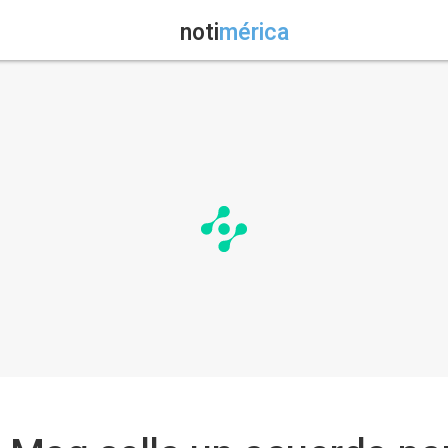
noti
mérica