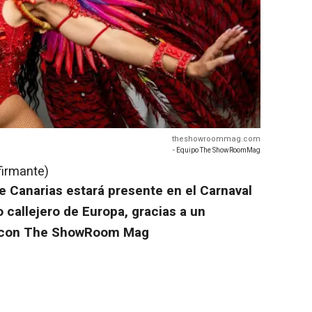
theshowroommag.com
- Equipo The ShowRoomMag
firmante)
e Canarias estará presente en el Carnaval
o callejero de Europa, gracias a un
8 con The ShowRoom Mag