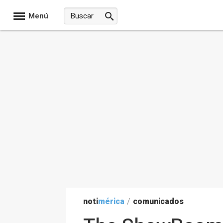
Menú
noti
mérica
/
comunicados