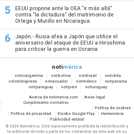
EEUU propone ante la OEA "ir más allá"
contra "la dictadura" del matrimonio de
Ortega y Murillo en Nicaragua
Japón.- Rusia afea a Japón que utilice el
aniversario del ataque de EEUU a Hiroshima
para criticar la guerra en Ucrania
noti
mérica
notici
argentina
noti
bolivia
noti
brasil
noti
chile
colombia
press
noti
ecuador
noti
méxico
noti
panama
noti
paraguay
noti
perú
noti
uruguay
Acerca de notimerica.com
Aviso legal
Cumplimiento normativo
Política de cookies
Política de privacidad
Kiosko Google Play
Hemeroteca
Publicidad estatal
© 2026 Notimérica.
Está expresamente prohibida la redistribución y
la redifusión de todo o parte de los contenidos de esta web sin su