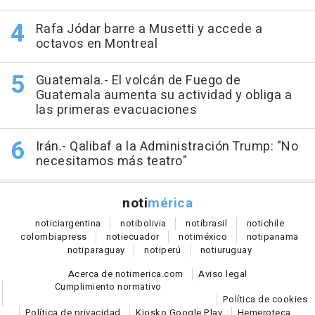
Rafa Jódar barre a Musetti y accede a
octavos en Montreal
Guatemala.- El volcán de Fuego de
Guatemala aumenta su actividad y obliga a
las primeras evacuaciones
Irán.- Qalibaf a la Administración Trump: "No
necesitamos más teatro"
noti
mérica
notici
argentina
noti
bolivia
noti
brasil
noti
chile
colombia
press
noti
ecuador
noti
méxico
noti
panama
noti
paraguay
noti
perú
noti
uruguay
Acerca de notimerica.com
Aviso legal
Cumplimiento normativo
Política de cookies
Política de privacidad
Kiosko Google Play
Hemeroteca