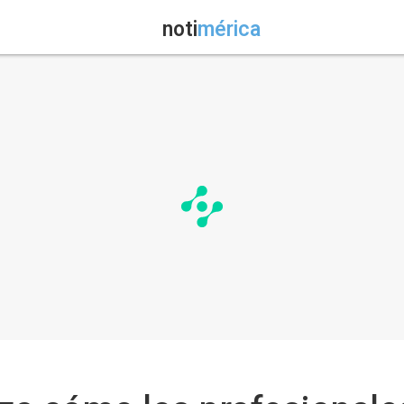
noti
mérica