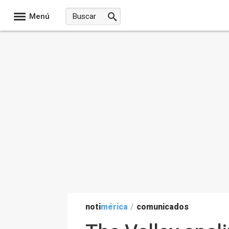
Menú
noti
mérica
/
comunicados