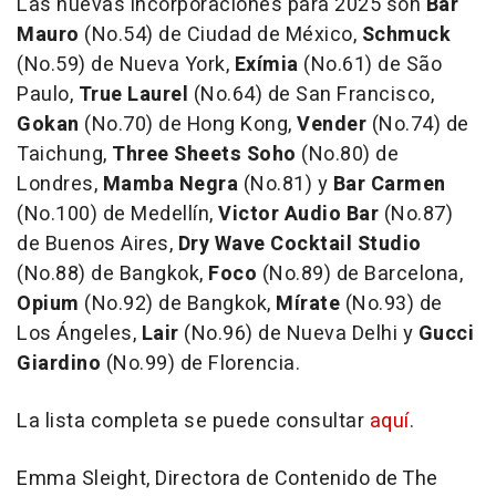
Las nuevas incorporaciones para 2025 son
Bar
Mauro
(No.54) de Ciudad de México,
Schmuck
(No.59) de Nueva York,
Exímia
(No.61) de São
Paulo,
True Laurel
(No.64) de San Francisco,
Gokan
(No.70) de Hong Kong,
Vender
(No.74) de
Taichung,
Three Sheets Soho
(No.80) de
Londres,
Mamba Negra
(No.81) y
Bar Carmen
(No.100) de Medellín,
Victor Audio Bar
(No.87)
de Buenos Aires,
Dry Wave Cocktail Studio
(No.88) de Bangkok,
Foco
(No.89) de Barcelona,
Opium
(No.92) de Bangkok,
Mírate
(No.93) de
Los Ángeles,
Lair
(No.96) de Nueva Delhi y
Gucci
Giardino
(No.99) de Florencia.
La lista completa se puede consultar
aquí
.
Emma Sleight
, Directora de Contenido de The