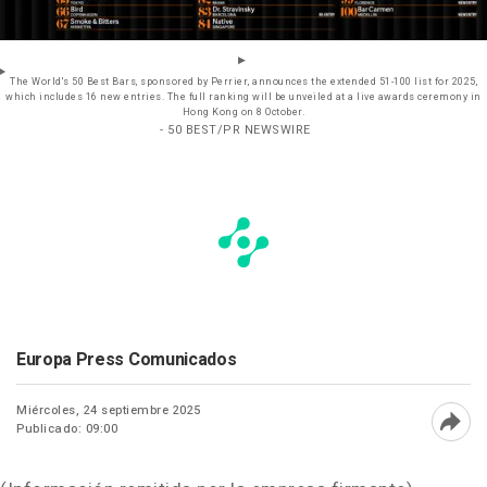
The World's 50 Best Bars, sponsored by Perrier, announces the extended 51-100 list for 2025,
which includes 16 new entries. The full ranking will be unveiled at a live awards ceremony in
Hong Kong on 8 October.
- 50 BEST/PR NEWSWIRE
Europa Press Comunicados
Miércoles, 24 septiembre 2025
Publicado: 09:00
Abri