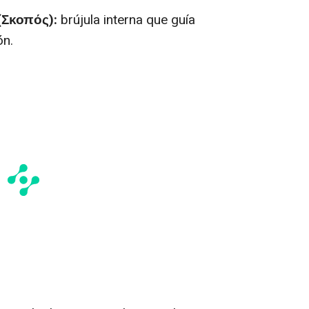
 (Σκοπός):
brújula interna que guía
ón.