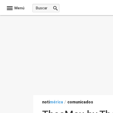
Menú
noti
mérica
/
comunicados