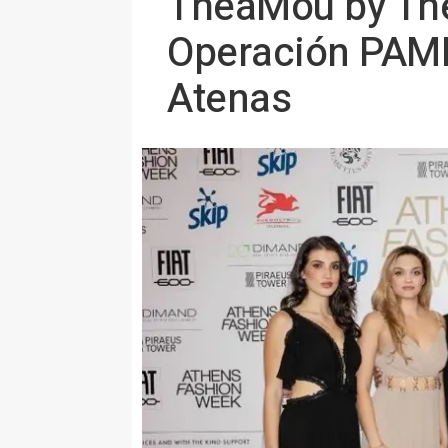
TheaMou by Theo
Operación PAME
Atenas