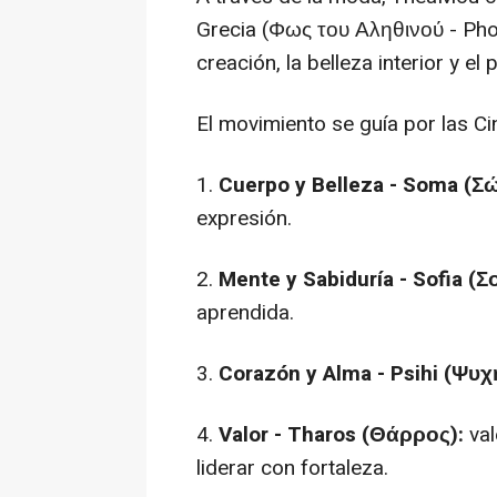
Grecia (Φως του Αληθινού - Phos t
creación, la belleza interior y el 
El movimiento se guía por las C
1.
Cuerpo y Belleza - Soma (Σ
expresión.
2.
Mente y Sabiduría - Sofia (Σ
aprendida.
3.
Corazón y Alma - Psihi (Ψυχ
4.
Valor - Tharos (Θάρρος):
val
liderar con fortaleza.