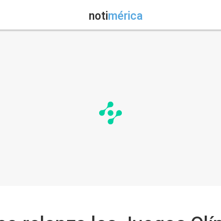
noti
mérica