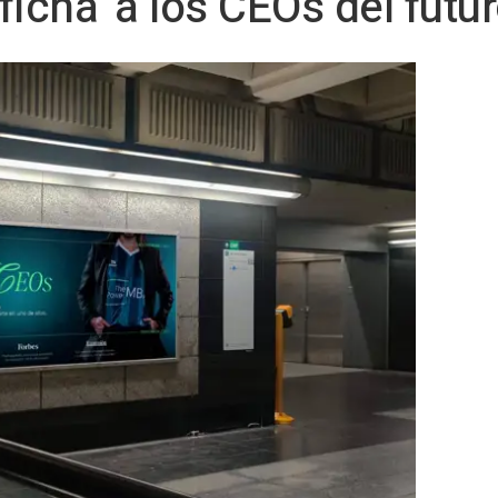
cha' a los CEOs del futu