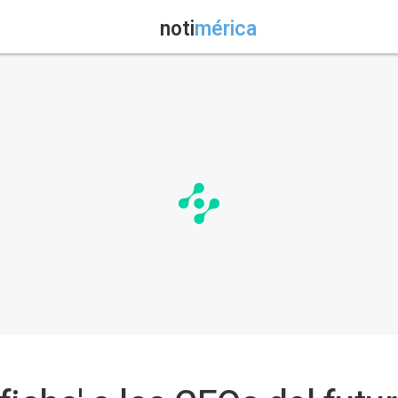
noti
mérica