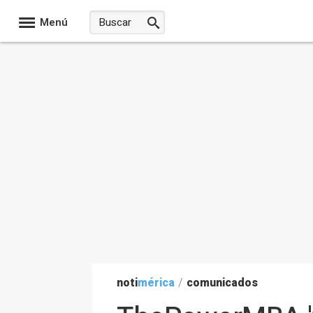
Menú
noti
mérica
/
comunicados