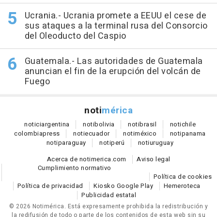
Ucrania.- Ucrania promete a EEUU el cese de
sus ataques a la terminal rusa del Consorcio
del Oleoducto del Caspio
Guatemala.- Las autoridades de Guatemala
anuncian el fin de la erupción del volcán de
Fuego
noti
mérica
notici
argentina
noti
bolivia
noti
brasil
noti
chile
colombia
press
noti
ecuador
noti
méxico
noti
panama
noti
paraguay
noti
perú
noti
uruguay
Acerca de notimerica.com
Aviso legal
Cumplimiento normativo
Política de cookies
Política de privacidad
Kiosko Google Play
Hemeroteca
Publicidad estatal
© 2026 Notimérica.
Está expresamente prohibida la redistribución y
la redifusión de todo o parte de los contenidos de esta web sin su