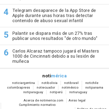
Telegram desaparece de la App Store de
Apple durante unas horas tras detectar
contenido de abuso sexual infantil
Palantir se dispara más de un 27% tras
publicar unos resultados "de otro mundo"
Carlos Alcaraz tampoco jugará el Masters
1000 de Cincinnati debido a su lesión de
muñeca
noti
mérica
notici
argentina
noti
bolivia
noti
brasil
noti
chile
colombia
press
noti
ecuador
noti
méxico
noti
panama
noti
paraguay
noti
perú
noti
uruguay
Acerca de notimerica.com
Aviso legal
Cumplimiento normativo