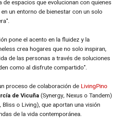
a de espacios que evolucionan con quienes
r en un entorno de bienestar con un solo
ra".
ón pone el acento en la fluidez y la
meless
crea hogares que no solo inspiran,
ida de las personas a través de soluciones
orden como al disfrute compartido".
 un proceso de colaboración de
LivingPino
arcía de Vicuña
(
Synergy, Nexus
o
Tandem
)
, Bliss
o
Living
), que aportan una visión
ndas de la vida contemporánea.