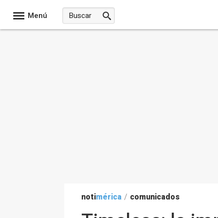
Menú
noti
mérica
/
comunicados