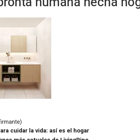
mpronta humana hecha ho
firmante)
a cuidar la vida: así es el hogar