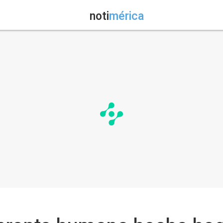
noti
mérica