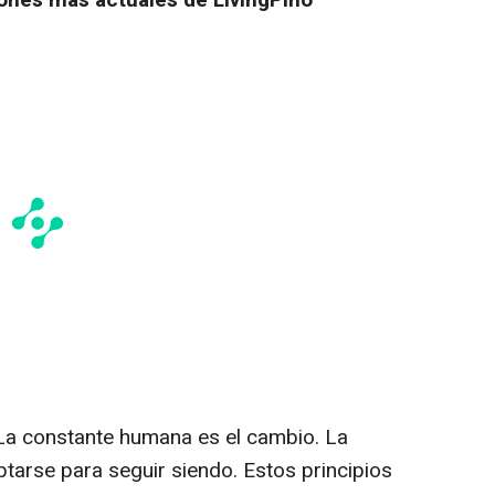
ones más actuales de LivingPino
 La constante humana es el cambio. La
ptarse para seguir siendo. Estos principios