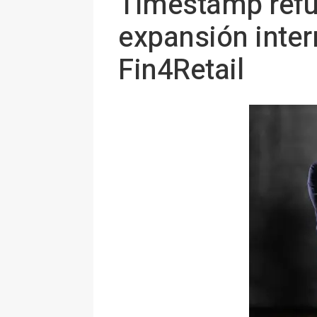
Timestamp refu
expansión intern
Fin4Retail