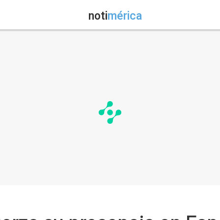
noti
mérica