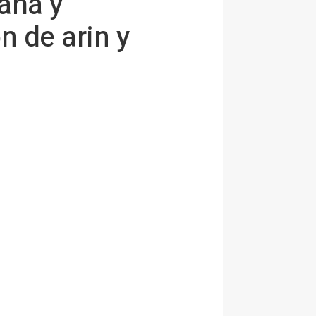
aña y
n de arin y