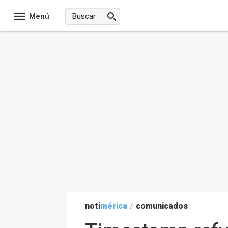
Menú
noti
mérica
/
comunicados