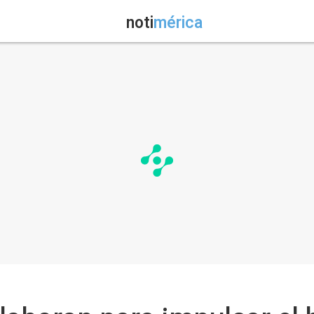
noti
mérica