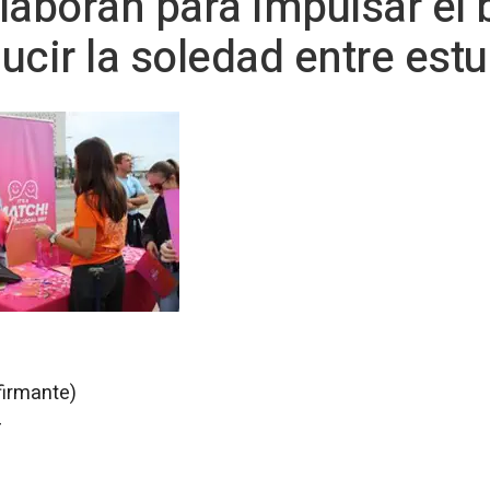
laboran para impulsar el 
ucir la soledad entre est
firmante)
-