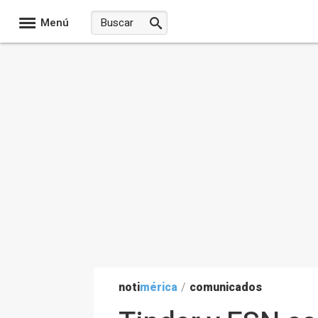
Menú
noti
mérica
/
comunicados