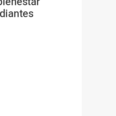
bienestar
udiantes